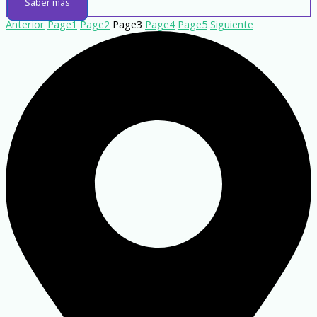
Saber más
Anterior
Page
1
Page
2
Page
3
Page
4
Page
5
Siguiente